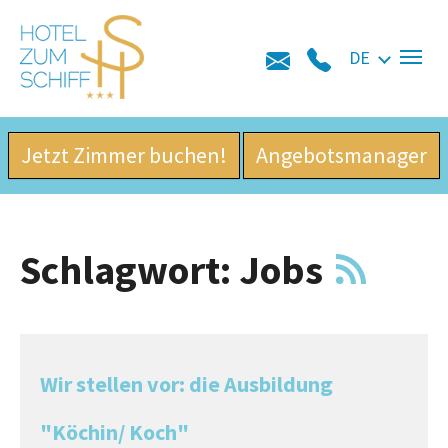
Skip to main navigation
Zum Hauptinhalt springen
Skip to page footer
DE
Jetzt Zimmer buchen!
Angebotsmanager
Schlagwort: Jobs
Wir stellen vor: die Ausbildung
"Köchin/ Koch"