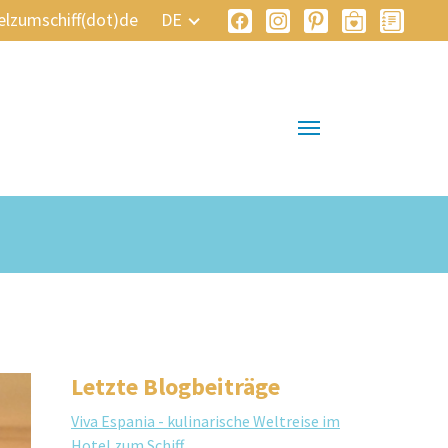
elzumschiff(dot)de
DE
Letzte Blogbeiträge
Viva Espania - kulinarische Weltreise im
Hotel zum Schiff