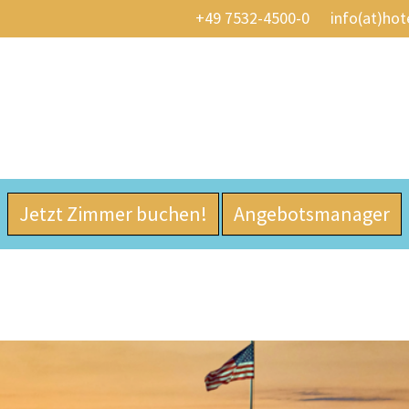
+49 7532-4500-0
info(at)hot
Jetzt Zimmer buchen!
Angebotsmanager