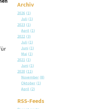
inen
Archiv
2026
1
Juli
1
2023
1
April
1
2022
3
Juli
1
für
Juni
1
Mai
1
2021
1
Juni
1
2020
11
November
8
Oktober
1
April
2
RSS-Feeds