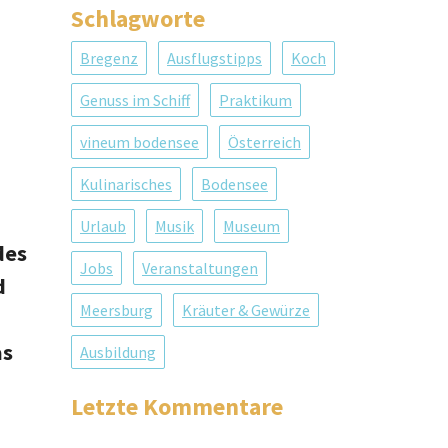
Schlagworte
Bregenz
Ausflugstipps
Koch
Genuss im Schiff
Praktikum
vineum bodensee
Österreich
Kulinarisches
Bodensee
Urlaub
Musik
Museum
des
Jobs
Veranstaltungen
d
Meersburg
Kräuter & Gewürze
as
Ausbildung
Letzte Kommentare