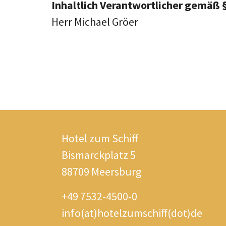
Inhaltlich Verantwortlicher gemäß 
Herr Michael Gröer
Hotel zum Schiff
Bismarckplatz 5
88709 Meersburg
+49 7532-4500-0
info(at)hotelzumschiff(dot)de