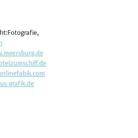
ht:Fotografie,
m
.meersburg.de
telzumschiff.de
nlinefabik.com
s-grafik.de