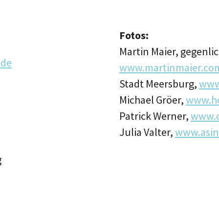
Fotos:
Martin Maier, gegenlic
.de
www.martinmaier.co
Stadt Meersburg,
www
Michael Gröer,
www.ho
Patrick Werner,
www.o
Julia Valter,
www.asinu
g