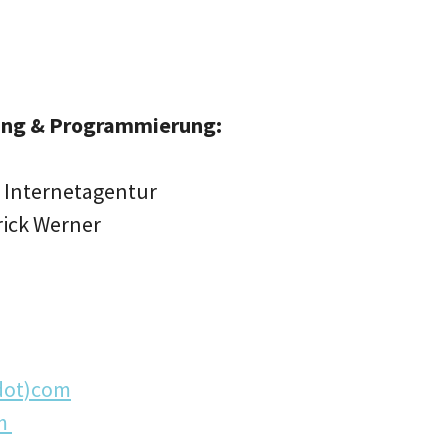
ung & Programmierung:
e Internetagentur
rick Werner
(dot)com
m