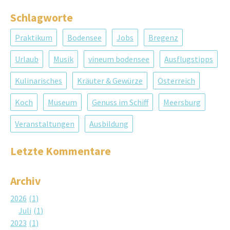
Schlagworte
Praktikum
Bodensee
Jobs
Bregenz
Urlaub
Musik
vineum bodensee
Ausflugstipps
Kulinarisches
Kräuter & Gewürze
Österreich
Koch
Museum
Genuss im Schiff
Meersburg
Veranstaltungen
Ausbildung
Letzte Kommentare
Archiv
2026
1
Juli
1
2023
1