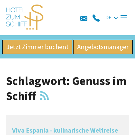
Skip to main navigation
Zum Hauptinhalt springen
Skip to page footer
DE
Jetzt Zimmer buchen!
Angebotsmanager
Schlagwort: Genuss im
Schiff
Viva Espania - kulinarische Weltreise