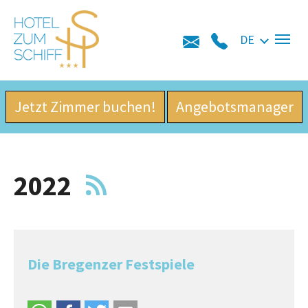
Skip to main navigation
Zum Hauptinhalt springen
Skip to page footer
DE
Jetzt Zimmer buchen!
Angebotsmanager
2022
Die Bregenzer Festspiele