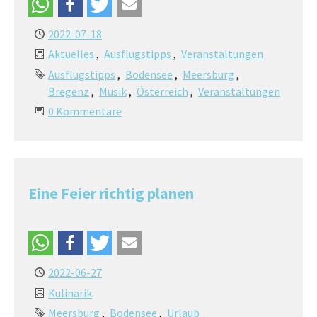
2022-07-18
Aktuelles
Ausflugstipps
Veranstaltungen
Ausflugstipps
Bodensee
Meersburg
Bregenz
Musik
Österreich
Veranstaltungen
0 Kommentare
Eine Feier richtig planen
2022-06-27
Kulinarik
Meersburg
Bodensee
Urlaub