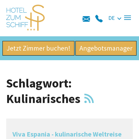
Skip to main navigation
Zum Hauptinhalt springen
Skip to page footer
DE
Jetzt Zimmer buchen!
Angebotsmanager
Schlagwort:
Kulinarisches
Viva Espania - kulinarische Weltreise